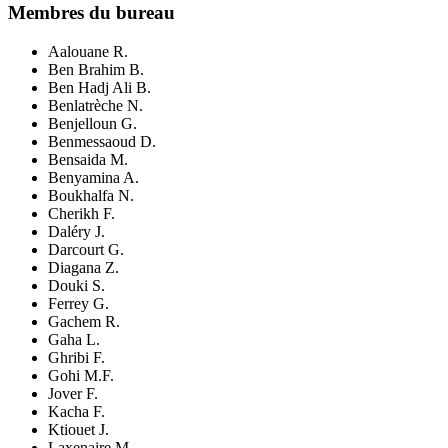
Membres
du bureau
Aalouane R.
Ben Brahim
B.
Ben Hadj Ali B.
Benlatrèche N.
Benjelloun G.
Benmessaoud D.
Bensaida
M.
Benyamina A.
Boukhalfa N.
Cherikh F.
Daléry J.
Darcourt G.
Diagana Z.
Douki S.
Ferrey G.
Gachem R.
Gaha L.
Ghribi F.
Gohi M.F.
Jover F.
Kacha F.
Ktiouet J.
Laxenaire M.