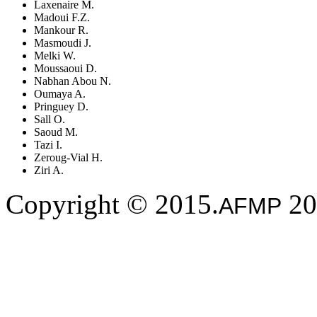
Laxenaire M.
Madoui F.Z.
Mankour R.
Masmoudi J.
Melki W.
Moussaoui D.
Nabhan Abou N.
Oumaya A.
Pringuey D.
Sall O.
Saoud M.
Tazi I.
Zeroug-Vial H.
Ziri A.
Copyright © 2015.
20
AFMP