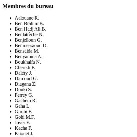
Membres
du bureau
Aalouane R.
Ben Brahim
B.
Ben Hadj Ali B.
Benlatrèche N.
Benjelloun G.
Benmessaoud D.
Bensaida
M.
Benyamina A.
Boukhalfa N.
Cherikh F.
Daléry J.
Darcourt G.
Diagana Z.
Douki S.
Ferrey G.
Gachem R.
Gaha L.
Ghribi F.
Gohi M.F.
Jover F.
Kacha F.
Ktiouet J.