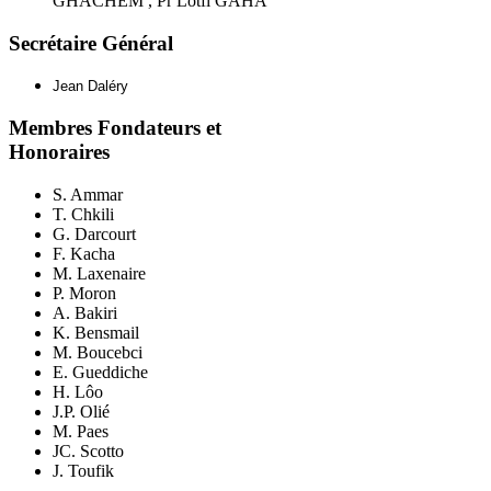
GHACHEM , Pr Lotfi
GAHA
Secrétaire
Général
Jean Daléry
Membres
Fondateurs et
Honoraires
S. Ammar
T. Chkili
G. Darcourt
F. Kacha
M. Laxenaire
P. Moron
A. Bakiri
K. Bensmail
M. Boucebci
E. Gueddiche
H. Lôo
J.P. Olié
M. Paes
JC. Scotto
J. Toufik